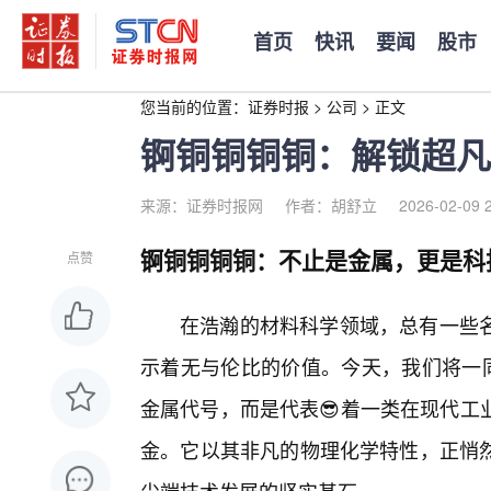
首页
快讯
要闻
股市
您当前的位置：
证券时报
>
公司
>
正文
锕铜铜铜铜：解锁超凡
来源：证券时报网
作者：胡舒立
2026-02-09 
锕铜铜铜铜：不止是金属，更是科技
点赞
在浩瀚的材料科学领域，总有一些
示着无与伦比的价值。今天，我们将一同
金属代号，而是代表😎着一类在现代工
金。它以其非凡的物理化学特性，正悄