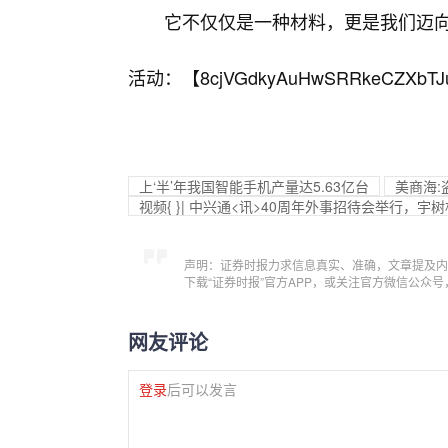
它不仅仅是一种材料，更是我们迈
活动：【
8cjVGdkyAuHwSRRkeCZXbTJ
上‘半’年我国智能手机产量达5.63亿台
美商海:
视频{ }| 中兴通<讯>40周年外事招待会举行，
声明：证券时报力求信息真实、准确，文章提及内
下载“证券时报”官方APP，或关注官方微信公众
网友评论
登录
后可以发言